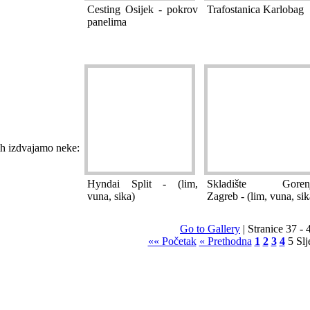
Cesting Osijek - pokrov
Trafostanica Karlobag
panelima
ih izdvajamo neke:
Hyndai Split - (lim,
Skladište Goren
vuna, sika)
Zagreb - (lim, vuna, sik
Go to Gallery
| Stranice 37 - 
«« Početak
« Prethodna
1
2
3
4
5
Slj