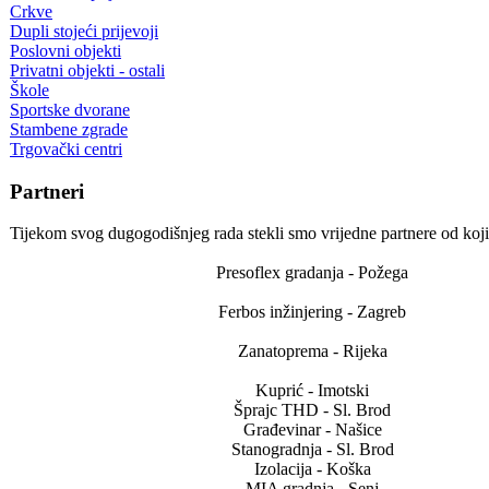
Crkve
Dupli stojeći prijevoji
Poslovni objekti
Privatni objekti - ostali
Škole
Sportske dvorane
Stambene zgrade
Trgovački centri
Partneri
Tijekom svog dugogodišnjeg rada stekli smo vrijedne partnere od koj
Presoflex gradanja - Požega
Ferbos inžinjering - Zagreb
Zanatoprema - Rijeka
Kuprić - Imotski
Šprajc THD - Sl. Brod
Građevinar - Našice
Stanogradnja - Sl. Brod
Izolacija - Koška
MIA gradnja - Senj