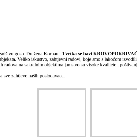
asništvu gosp. Dražena Korbara.
Tvrtka se bavi KROVOPOKRIVAČKIM
jekata. Veliko iskustvo, zahtjevni radovi, koje smo s lakoćom izvodili
kih radova na sakralnim objektima jamstvo su visoke kvalitete i poštiva
a sve zahtjeve naših poslodavaca.