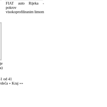
FIAT auto Rijeka -
pokrov
visokoprofiliranim limom
je
a)
41 od 41
edeća »
Kraj »»