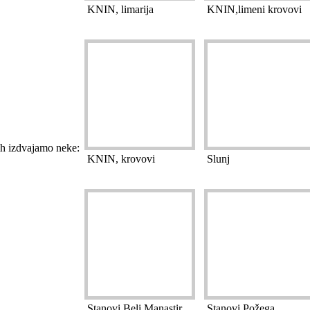
KNIN, limarija
KNIN,limeni krovovi
ih izdvajamo neke:
KNIN, krovovi
Slunj
Stanovi Beli Manastir
Stanovi Požega