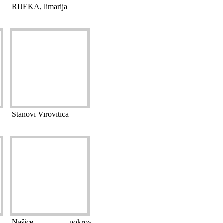
RIJEKA, limarija
Stanovi Virovitica
Našice - pokrov