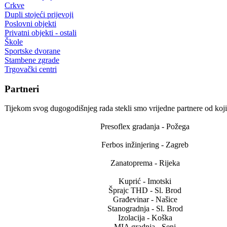
Crkve
Dupli stojeći prijevoji
Poslovni objekti
Privatni objekti - ostali
Škole
Sportske dvorane
Stambene zgrade
Trgovački centri
Partneri
Tijekom svog dugogodišnjeg rada stekli smo vrijedne partnere od koj
Presoflex gradanja - Požega
Ferbos inžinjering - Zagreb
Zanatoprema - Rijeka
Kuprić - Imotski
Šprajc THD - Sl. Brod
Građevinar - Našice
Stanogradnja - Sl. Brod
Izolacija - Koška
MIA gradnja - Senj